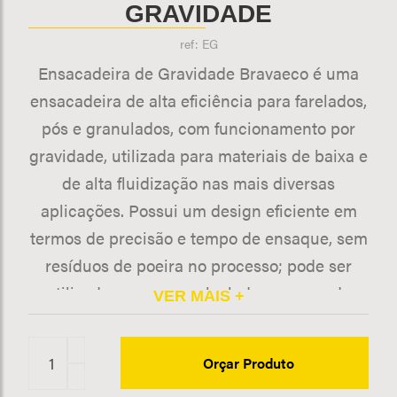
GRAVIDADE
ref: EG
Ensacadeira de Gravidade Bravaeco é uma
ensacadeira de alta eficiência para farelados,
pós e granulados, com funcionamento por
gravidade, utilizada para materiais de baixa e
de alta fluidização nas mais diversas
aplicações. Possui um design eficiente em
termos de precisão e tempo de ensaque, sem
resíduos de poeira no processo; pode ser
utilizada em sacos valvulados e sacos de
boca aberta de 10 kg a 60 kg. A sua estrutura
é produzida em aço carbono e todas as
partes que entram em contato com o