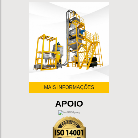
Silo superior
Bico para saco valvulado
Bico para saco de boa aberta
Seladora acoplada
Costuradeira acoplada
MAIS INFORMAÇÕES
APOIO